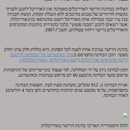
הצלחה בבחינת הרישוי לאדריכלים מסמיכה את האדריכל לתכנן ולערוך
בקשות להיתרים של מבנים מורכבים ללא הגבלת קומות, הגשת תכניות
בנין עיר ובכך מבדילה אותו מאדריכל רשום ומהנדסאי בנין/אדריכלות
אשר רשאים לתכנן "מבנה פשוט" בלבד כהגדרתו בתקנות המהנדסים
והאדריכלים (רישוי וייחוד פעולות), תשכ"ז-1967.
בחינת הרישוי נערכת אחת לשנה לכל הפחות. היא כוללת חלק עיוני וחלק
מעשי. תוכן הבחינה מתפרסם ב
אתר האינטרנט של המחלקה לרישום
ורישוי מהנדסים ואדריכלים (רשם האדריכלים, משרד הכלכלה).
זימון לבחינה ניתן על ידי המחלקה, למי שעמד בקריטריונים של ההתמחות.
פרסום מועד הבחינה מתבצע 60 יום מראש בעתונות ובאינטרנט.
אגרת הבחינה כ- 912 שקלים, משתנה מעת לעת. תוצאות הבחינה
מתפרסמות, על פי ממוצע שנים קודמות כחודשיים וחצי (ועד 4 חודשים)
לאחר הבחינה.
להלן היסטוריית תאריכי בחינת הרישוי באדריכלות: